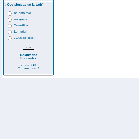
¿Que piensas de la web?
no está mal
me gusta
Terrorífico
Lo mejor!
¿Qué es esto?
Resultados
Encuestas
votos:
246
Comentarios:
0