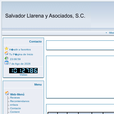
•
Misi
Contacto
A�adir a favoritos
Tu P�gina de Inicio
23:08:59
7 de Ago de 2026
Visitas
Menu
Web-Menú
Reviews
Recomiendanos
enlaza
Contacto
Content