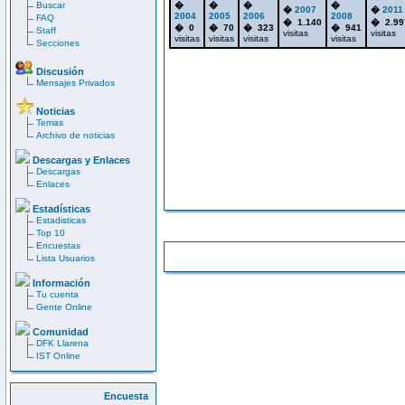
Buscar
�
�
�
�
�
2007
�
2011
2004
2005
2006
2008
FAQ
� 1.140
� 2.99
� 0
� 70
� 323
� 941
Staff
visitas
visitas
visitas
visitas
visitas
visitas
Secciones
Discusión
Mensajes Privados
Noticias
Temas
Archivo de noticias
Descargas y Enlaces
Descargas
Enlaces
Estadísticas
Estadisticas
Top 10
Encuestas
Lista Usuarios
Información
Tu cuenta
Gente Online
Comunidad
DFK Llarena
IST Online
Encuesta