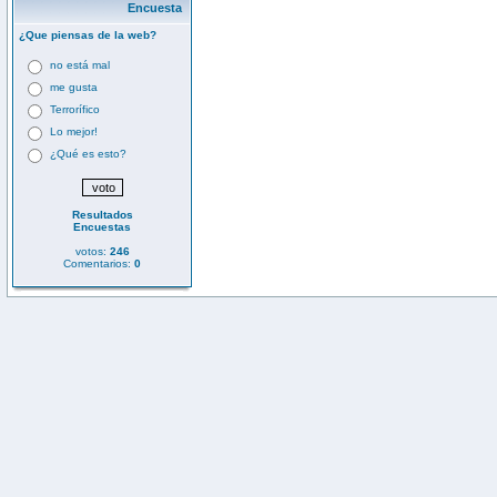
Encuesta
¿Que piensas de la web?
no está mal
me gusta
Terrorífico
Lo mejor!
¿Qué es esto?
Resultados
Encuestas
votos:
246
Comentarios:
0