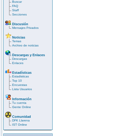
Buscar
FAQ
Staff
Secciones
Discusión
Mensajes Privados
Noticias
Temas
Archivo de noticias
Descargas y Enlaces
Descargas
Enlaces
Estadísticas
Estadisticas
Top 10
Encuestas
Lista Usuarios
Información
Tu cuenta
Gente Online
Comunidad
DFK Llarena
IST Online