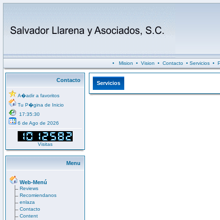
•
Mision
•
Vision
•
Contacto
•
Servicios
•
P
Contacto
Servicios
A�adir a favoritos
Tu P�gina de Inicio
17:35:30
6 de Ago de 2026
Visitas
Menu
Web-Menú
Reviews
Recomiendanos
enlaza
Contacto
Content