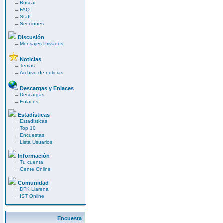
Buscar
FAQ
Staff
Secciones
Discusión
Mensajes Privados
Noticias
Temas
Archivo de noticias
Descargas y Enlaces
Descargas
Enlaces
Estadísticas
Estadisticas
Top 10
Encuestas
Lista Usuarios
Información
Tu cuenta
Gente Online
Comunidad
DFK Llarena
IST Online
Encuesta