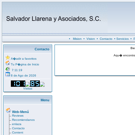
•
Mision
•
Vision
•
Contacto
•
Servicios
•
P
Bie
Contacto
Aqu� encontrar
A�adir a favoritos
Tu P�gina de Inicio
7:11:19
8 de Ago de 2026
Visitas
Menu
Web-Menú
Reviews
Recomiendanos
enlaza
Contacto
Content