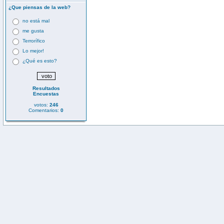
¿Que piensas de la web?
no está mal
me gusta
Terrorífico
Lo mejor!
¿Qué es esto?
Resultados
Encuestas
votos:
246
Comentarios:
0