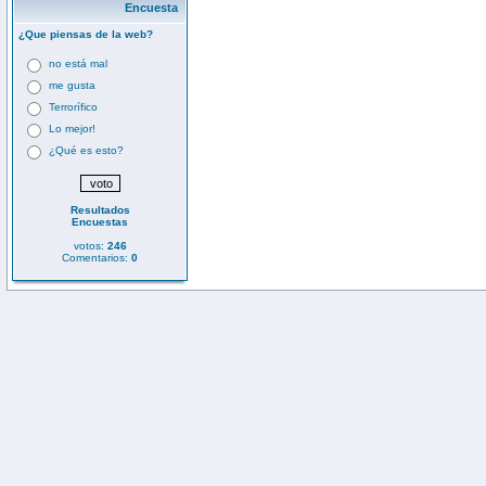
Encuesta
¿Que piensas de la web?
no está mal
me gusta
Terrorífico
Lo mejor!
¿Qué es esto?
Resultados
Encuestas
votos:
246
Comentarios:
0