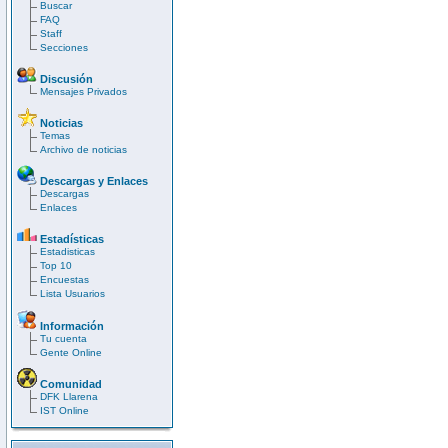
Buscar
FAQ
Staff
Secciones
Discusión
Mensajes Privados
Noticias
Temas
Archivo de noticias
Descargas y Enlaces
Descargas
Enlaces
Estadísticas
Estadisticas
Top 10
Encuestas
Lista Usuarios
Información
Tu cuenta
Gente Online
Comunidad
DFK Llarena
IST Online