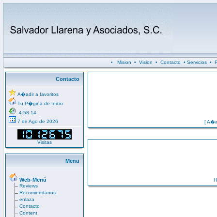
•
Mision
•
Vision
•
Contacto
•
Servicios
•
P
Contacto
A�adir a favoritos
Tu P�gina de Inicio
4:58:14
7 de Ago de 2026
[
A�a
Visitas
Menu
Web-Menú
H
Reviews
Recomiendanos
enlaza
Contacto
Content