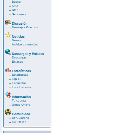
Buscar
FAQ
Staff
Secciones
Discusión
Mensajes Privados
Noticias
Temas
Archivo de noticias
Descargas y Enlaces
Descargas
Enlaces
Estadísticas
Estadisticas
Top 10
Encuestas
Lista Usuarios
Información
Tu cuenta
Gente Online
Comunidad
DFK Llarena
IST Online