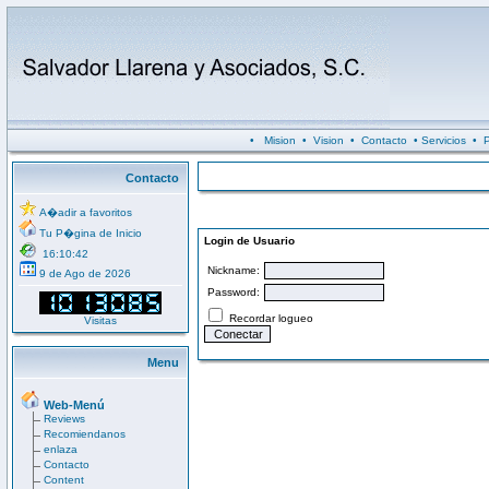
•
Mision
•
Vision
•
Contacto
•
Servicios
•
P
Contacto
A�adir a favoritos
Tu P�gina de Inicio
Login de Usuario
16:10:42
Nickname:
9 de Ago de 2026
Password:
Recordar logueo
Visitas
Menu
Web-Menú
Reviews
Recomiendanos
enlaza
Contacto
Content