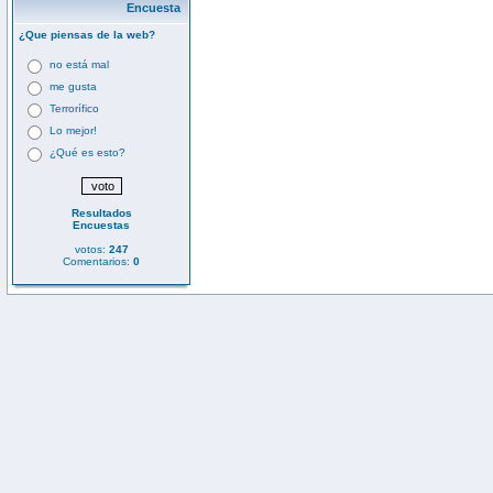
Encuesta
¿Que piensas de la web?
no está mal
me gusta
Terrorífico
Lo mejor!
¿Qué es esto?
Resultados
Encuestas
votos:
247
Comentarios:
0