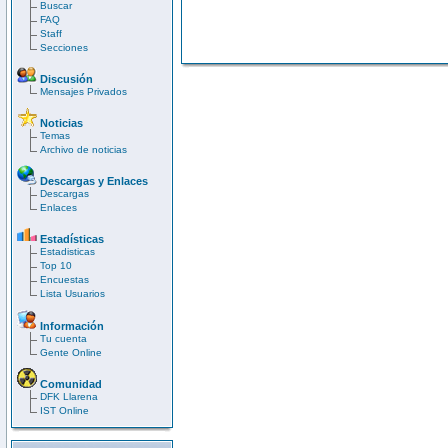
Buscar
FAQ
Staff
Secciones
Discusión
Mensajes Privados
Noticias
Temas
Archivo de noticias
Descargas y Enlaces
Descargas
Enlaces
Estadísticas
Estadisticas
Top 10
Encuestas
Lista Usuarios
Información
Tu cuenta
Gente Online
Comunidad
DFK Llarena
IST Online