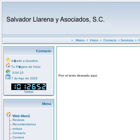
•
Mision
•
Vision
•
Contacto
•
Servicios
•
P
Contacto
A�adir a favoritos
Tu P�gina de Inicio
3:04:10
Pon el texto deseado aqui.
7 de Ago de 2026
Visitas
Menu
Web-Menú
Reviews
Recomiendanos
enlaza
Contacto
Content