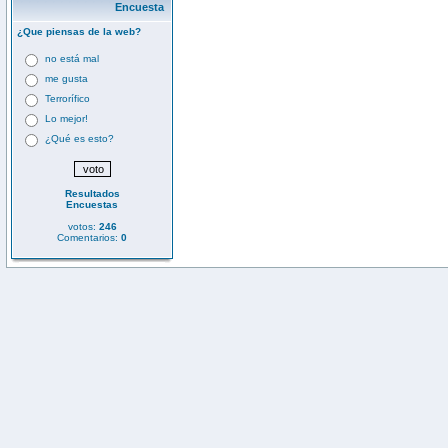
Encuesta
¿Que piensas de la web?
no está mal
me gusta
Terrorífico
Lo mejor!
¿Qué es esto?
Resultados
Encuestas
votos:
246
Comentarios:
0